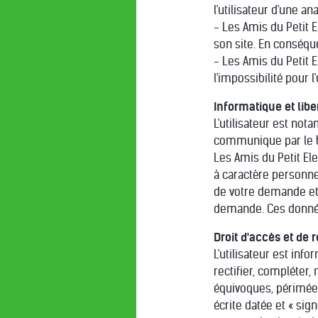
l'utilisateur d'une 
- Les Amis du Petit El
son site. En conséque
- Les Amis du Petit 
l'impossibilité pour l'u
Informatique et libe
L'utilisateur est no
communique par le bi
Les Amis du Petit Ele
à caractère personn
de votre demande et 
demande. Ces données
Droit d'accès et de r
L'utilisateur est info
rectifier, compléter,
équivoques, périmées
écrite datée et « sig