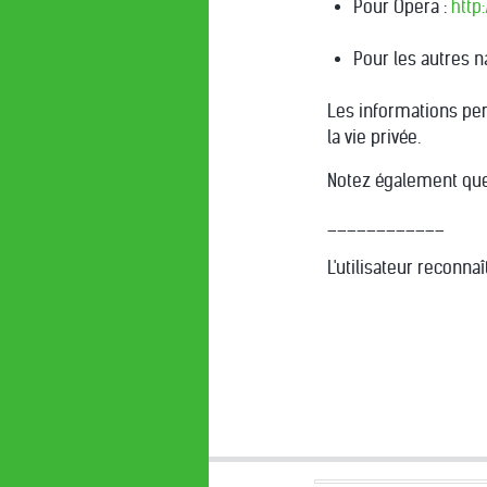
Pour Opera :
http
Pour les autres na
Les informations per
la vie privée.
Notez également que
____________
L'utilisateur reconna