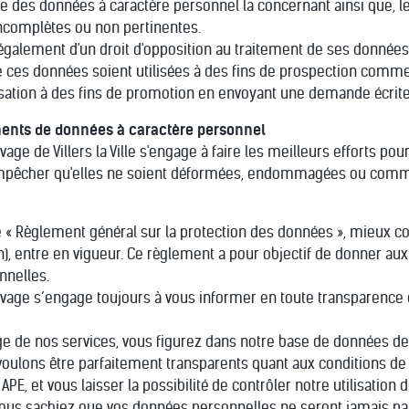
 des données à caractère personnel la concernant ainsi que, le c
incomplètes ou non pertinentes.
e également d'un droit d'opposition au traitement de ses données
e ces données soient utilisées à des fins de prospection commerc
isation à des fins de promotion en envoyant une demande écri
ments de données à caractère personnel
vage de Villers la Ville s'engage à faire les meilleurs efforts p
pêcher qu'elles ne soient déformées, endommagées ou commun
le « Règlement général sur la protection des données », mieux 
n), entre en vigueur. Ce règlement a pour objectif de donner au
onnelles.
evage s’engage toujours à vous informer en toute transparence q
age de nos services, vous figurez dans notre base de données d
voulons être parfaitement transparents quant aux conditions de 
APE, et vous laisser la possibilité de contrôler notre utilisation
 vous sachiez que vos données personnelles ne seront jamais pa