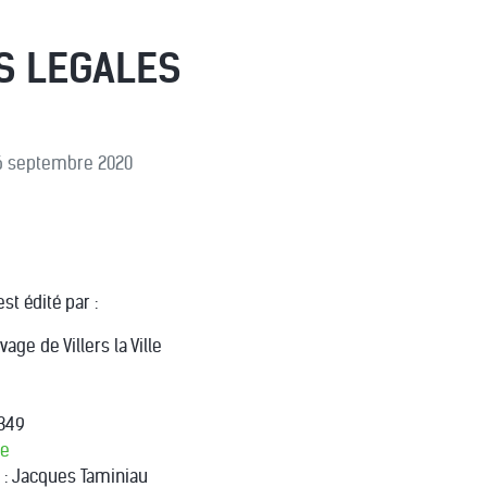
S LEGALES
: 6 septembre 2020
st édité par :
age de Villers la Ville
9349
be
: Jacques Taminiau