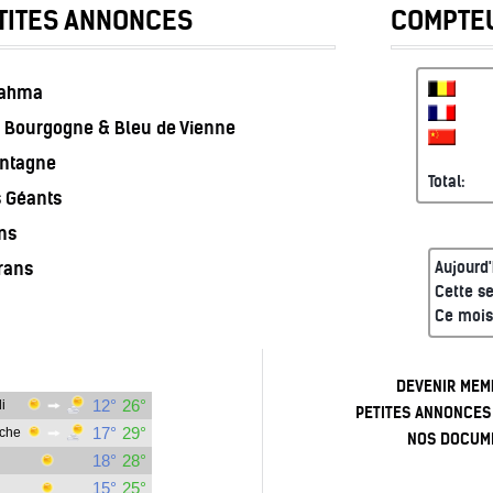
TITES ANNONCES
COMPTEU
rahma
 Bourgogne & Bleu de Vienne
ontagne
Total:
s Géants
ns
rans
Aujourd'
Cette s
Ce mois
DEVENIR MEM
PETITES ANNONCES
NOS DOCUM