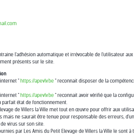
ail.com
 entraine l'adhésion automatique et irrévocable de l'utilisateur au
ment présents sur le site.
tion
 internet "
https://apevlv.be
" reconnait disposer de la compéten
 internet "
https://apevlv.be
" reconnait avoir vérifié que la config
en parfait état de fonctionnement.
levage de Villers la Ville met tout en œuvre pour offrir aux utili
iés mais ne saurait être tenue pour responsable des erreurs, d'u
de virus sur son site.
urnies par Les Amis du Petit Elevage de Villers la Ville le sont à 