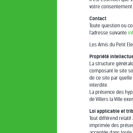
votre consentement e
Contact
Toute question ou con
l'adresse suivante
in
Les Amis du Petit Ele
Propriété intellectu
La structure générale
composant le site son
de ce site par quelle
interdite.
La présence des hyper
de Villers la Ville e
Loi applicable et t
Tout différend relatif
imprimée des présent
acceptée dans toute 