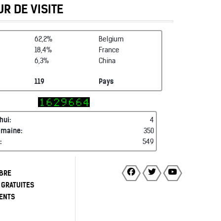
R DE VISITE
62,2%
Belgium
18,4%
France
6,3%
China
119
Pays
hui:
4
emaine:
350
:
549
BRE
 GRATUITES
ENTS