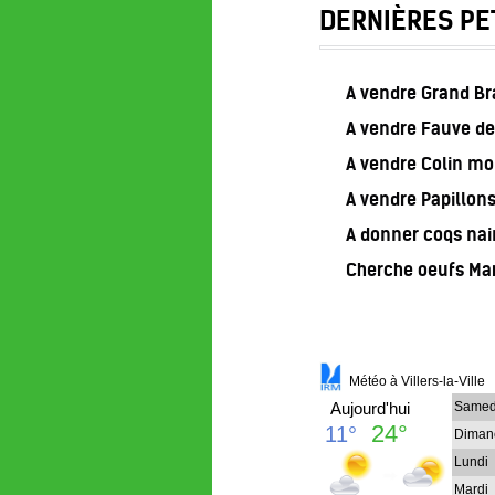
DERNIÈRES PE
A vendre Grand B
A vendre Fauve de
A vendre Colin m
A vendre Papillon
A donner coqs nai
Cherche oeufs Ma