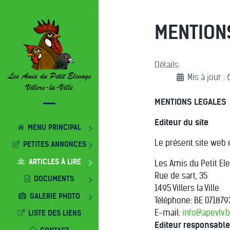
MENTION
Détails
Mis à jour 
MENTIONS LEGALES
Editeur du site
MENU PRINCIPAL
Le présent site web e
PETITES ANNONCES
ARTICLES À LIRE
Les Amis du Petit Elev
Rue de sart, 35
DOCUMENTS
1495 Villers la Ville
GALERIE PHOTO
Téléphone: BE 07187
E-mail:
info@apevlv.
LISTE DES LIENS
Editeur responsable