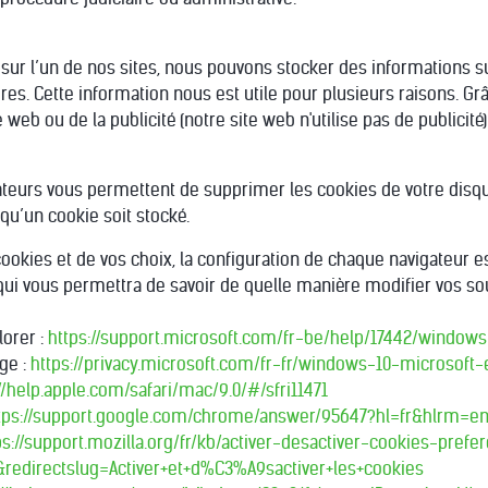
sur l’un de nos sites, nous pouvons stocker des informations su
aires. Cette information nous est utile pour plusieurs raisons. 
 web ou de la publicité (notre site web n'utilise pas de publicité
ateurs vous permettent de supprimer les cookies de votre disqu
qu’un cookie soit stocké.
ookies et de vos choix, la configuration de chaque navigateur est
 qui vous permettra de savoir de quelle manière modifier vos so
lorer :
https://support.microsoft.com/fr-be/help/17442/windo
ge :
https://privacy.microsoft.com/fr-fr/windows-10-microsoft
//help.apple.com/safari/mac/9.0/#/sfri11471
tps://support.google.com/chrome/answer/95647?hl=fr&hlrm=e
ps://support.mozilla.org/fr/kb/activer-desactiver-cookies-prefe
r&redirectslug=Activer+et+d%C3%A9sactiver+les+cookies