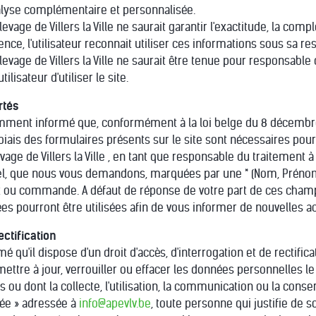
analyse complémentaire et personnalisée.
evage de Villers la Ville ne saurait garantir l'exactitude, la comp
nce, l'utilisateur reconnait utiliser ces informations sous sa re
Elevage de Villers la Ville ne saurait être tenue pour responsab
tilisateur d'utiliser le site.
rtés
tamment informé que, conformément à la loi belge du 8 décembre 1
ais des formulaires présents sur le site sont nécessaires pou
vage de Villers la Ville , en tant que responsable du traitement 
el, que nous vous demandons, marquées par une * (Nom, Prénom 
ou commande. A défaut de réponse de votre part de ces champs 
 pourront être utilisées afin de vous informer de nouvelles act
ectification
rmé qu'il dispose d'un droit d'accès, d'interrogation et de rectific
 mettre à jour, verrouiller ou effacer les données personnelles 
 ou dont la collecte, l'utilisation, la communication ou la con
née » adressée à
info@apevlv.be
, toute personne qui justifie de s