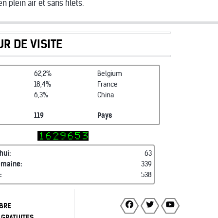
 plein air et sans filets.
R DE VISITE
62,2%
Belgium
18,4%
France
6,3%
China
119
Pays
hui:
63
emaine:
339
:
538
BRE
 GRATUITES