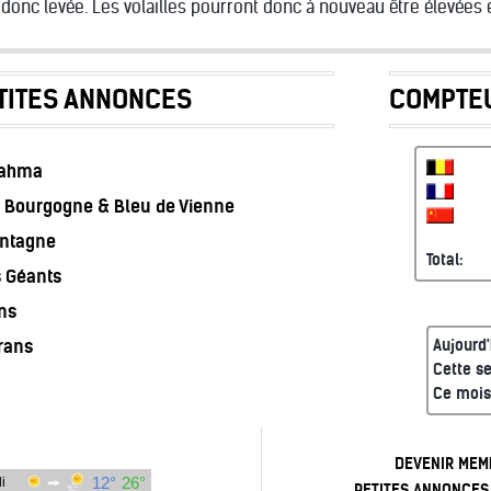
donc levée. Les volailles pourront donc à nouveau être élevées en
TITES ANNONCES
COMPTEU
rahma
 Bourgogne & Bleu de Vienne
ontagne
Total:
s Géants
ns
rans
Aujourd'
Cette s
Ce mois
DEVENIR MEM
PETITES ANNONCES