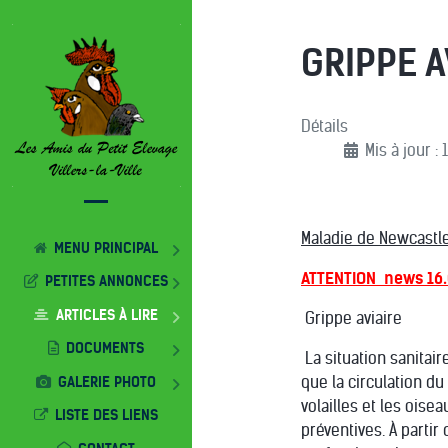
GRIPPE A
Détails
Mis à jour : 
Maladie de Newcastle
MENU PRINCIPAL
ATTENTION news 16.
PETITES ANNONCES
ARTICLES À LIRE
Grippe aviaire
DOCUMENTS
La situation sanitai
GALERIE PHOTO
que la circulation du
volailles et les ois
LISTE DES LIENS
préventives. À partir