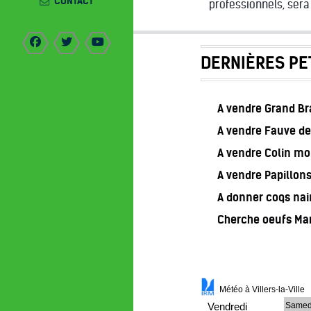
CONTACT
professionnels, sera 
DERNIÈRES PE
A vendre Grand B
A vendre Fauve de
A vendre Colin m
A vendre Papillon
A donner coqs nai
Cherche oeufs Ma