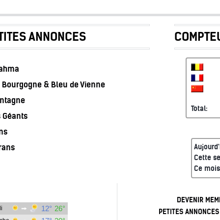
TITES ANNONCES
COMPTEU
rahma
 Bourgogne & Bleu de Vienne
ontagne
Total:
s Géants
ns
rans
Aujourd'
Cette s
Ce mois
DEVENIR MEM
PETITES ANNONCES