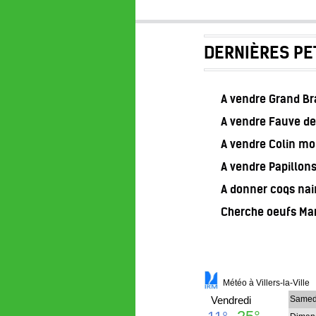
DERNIÈRES PE
A vendre Grand B
A vendre Fauve de
A vendre Colin m
A vendre Papillon
A donner coqs nai
Cherche oeufs Ma