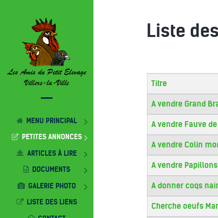
Liste de
Titre
Articles
A vendre Grand B
MENU PRINCIPAL
A vendre Fauve de
PETITES ANNONCES
A vendre Colin m
ARTICLES À LIRE
A vendre Papillon
DOCUMENTS
A donner coqs nai
GALERIE PHOTO
LISTE DES LIENS
Cherche oeufs Ma