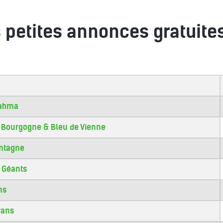
s petites annonces gratuite
rahma
 Bourgogne & Bleu de Vienne
ontagne
s Géants
ns
rans