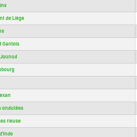
ins
t de Liège
ns
 Gantois
 Jounud
mbourg
Texan
s ondulées
les rieuse
d'Inde