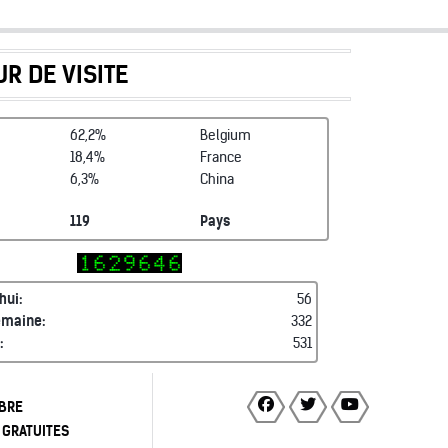
R DE VISITE
62,2%
Belgium
18,4%
France
6,3%
China
119
Pays
hui:
56
emaine:
332
:
531
BRE
 GRATUITES