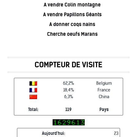
A vendre Colin montagne
A vendre Papillons Géants
A donner coqs nains
Cherche oeufs Marans
COMPTEUR DE VISITE
62,2%
Belgium
18,4%
France
6,3%
China
Total:
119
Pays
Aujourd'hui:
23