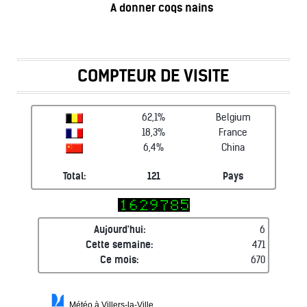
A donner coqs nains
COMPTEUR DE VISITE
62,1%
Belgium
18,3%
France
6,4%
China
Total:
121
Pays
Aujourd'hui:
6
Cette semaine:
471
Ce mois:
670