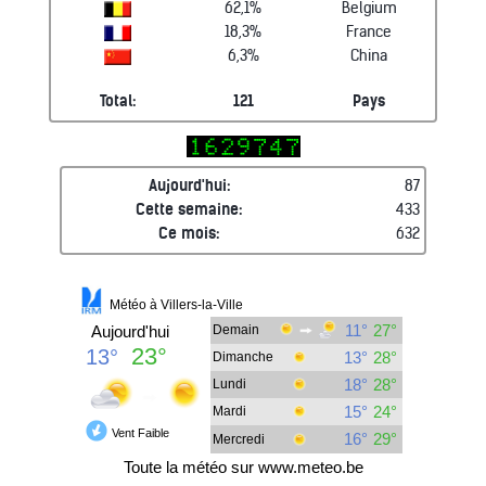
62,1%
Belgium
18,3%
France
6,3%
China
Total:
121
Pays
Aujourd'hui:
87
Cette semaine:
433
Ce mois:
632