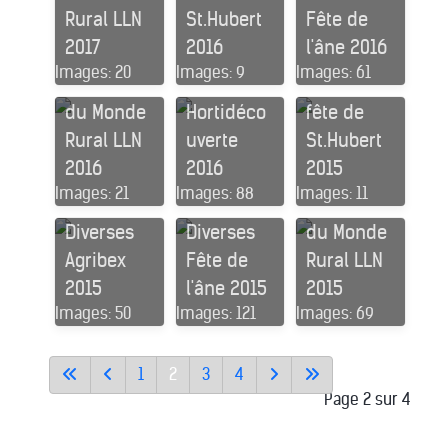
Rural LLN
St.Hubert
Fête de
Foires
2017
2016
l'âne 2016
Diverses
Foires
Images: 20
Images: 9
Images: 61
Journée
Decoplant
Diverses
du Monde
Hortidéco
fête de
Rural LLN
uverte
St.Hubert
2016
2016
2015
Expo
Expo
Images: 21
Images: 88
Images: 11
Foires
Foires
Journée
Diverses
Diverses
du Monde
Agribex
Fête de
Rural LLN
2015
l'âne 2015
2015
Images: 50
Images: 121
Images: 69
1
2
3
4
Page 2 sur 4