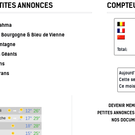
TITES ANNONCES
COMPTEU
rahma
 Bourgogne & Bleu de Vienne
ontagne
Total:
s Géants
ns
rans
Aujourd'
Cette s
Ce mois
DEVENIR MEM
PETITES ANNONCES
NOS DOCUM