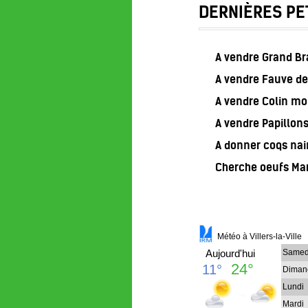
DERNIÈRES PE
A vendre Grand B
A vendre Fauve de
A vendre Colin m
A vendre Papillon
A donner coqs nai
Cherche oeufs Ma