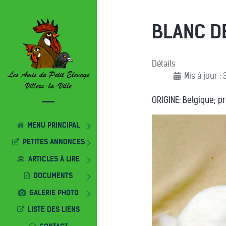
BLANC D
Détails
Mis à jour :
ORIGINE: Belgique; p
MENU PRINCIPAL
PETITES ANNONCES
ARTICLES À LIRE
DOCUMENTS
GALERIE PHOTO
LISTE DES LIENS