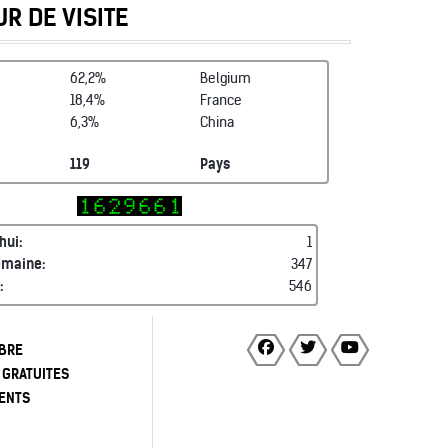
R DE VISITE
62,2%
Belgium
18,4%
France
6,3%
China
119
Pays
hui:
1
emaine:
347
:
546
BRE
 GRATUITES
ENTS