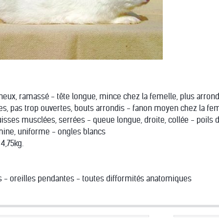
ineux, ramassé - tête longue, mince chez la femelle, plus arrond
tes, pas trop ouvertes, bouts arrondis - fanon moyen chez la fem
uisses musclées, serrées - queue longue, droite, collée - poils 
mine, uniforme - ongles blancs
 4,75kg.
s - oreilles pendantes - toutes difformités anatomiques