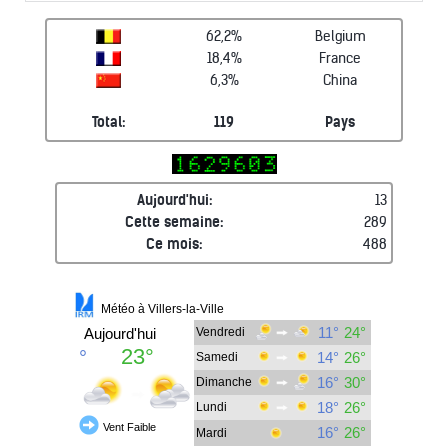
62,2%
Belgium
18,4%
France
6,3%
China
Total:
119
Pays
Aujourd'hui:
13
Cette semaine:
289
Ce mois:
488