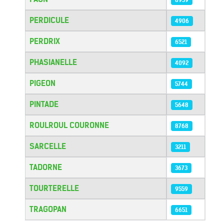
PERDICULE
4906
PERDRIX
6521
PHASIANELLE
4092
PIGEON
5744
PINTADE
5648
ROULROUL COURONNE
8768
SARCELLE
3211
TADORNE
3673
TOURTERELLE
9559
TRAGOPAN
6651