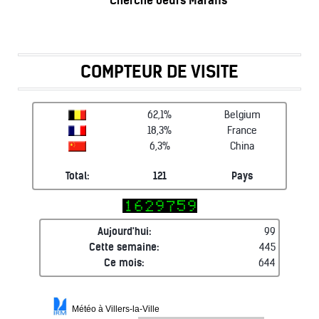
Cherche oeufs Marans
COMPTEUR DE VISITE
62,1%
Belgium
18,3%
France
6,3%
China
Total:
121
Pays
Aujourd'hui:
99
Cette semaine:
445
Ce mois:
644