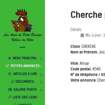
Cherche 
Détails
Mis à jour :
Choix
: CHERCHE
Nom et Prénom
: Jo
MENU PRINCIPAL
Ville
: Amay
PETITES ANNONCES
Code postal
: 4540
ARTICLES À LIRE
N° de téléphone / G
Votre annonce
: Che
DOCUMENTS
GALERIE PHOTO
LISTE DES LIENS