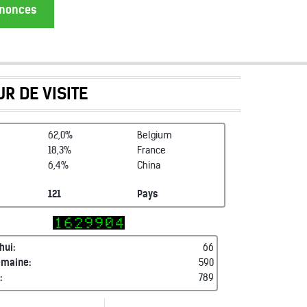
annonces
R DE VISITE
62,0%
Belgium
18,3%
France
6,4%
China
121
Pays
hui:
66
emaine:
590
:
789