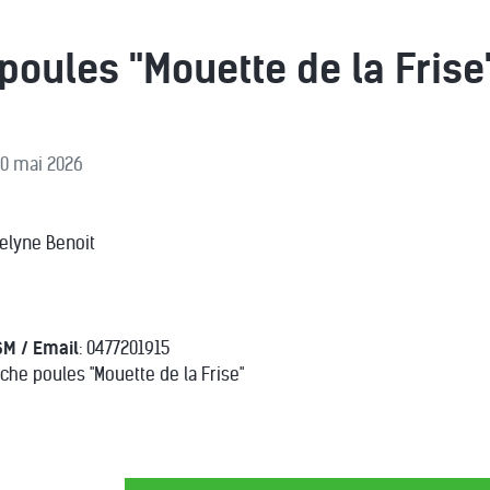
poules "Mouette de la Frise
 10 mai 2026
celyne Benoit
SM / Email
: 0477201915
rche poules "Mouette de la Frise"