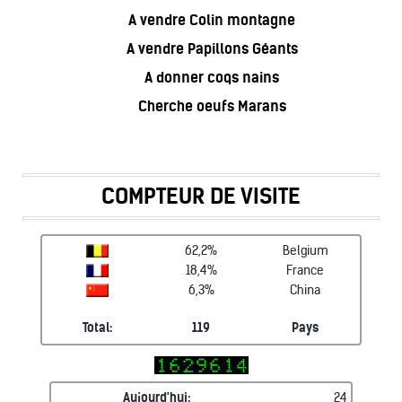
A vendre Colin montagne
A vendre Papillons Géants
A donner coqs nains
Cherche oeufs Marans
COMPTEUR DE VISITE
62,2%
Belgium
18,4%
France
6,3%
China
Total:
119
Pays
Aujourd'hui:
24