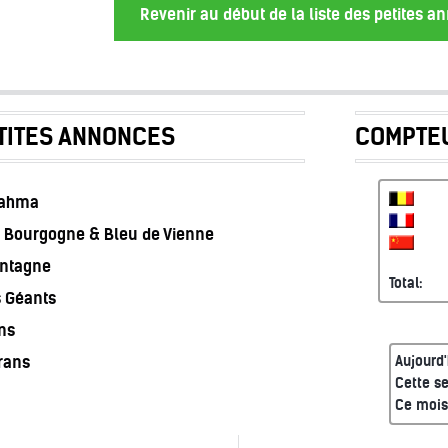
Revenir au début de la liste des petites 
TITES ANNONCES
COMPTEU
rahma
 Bourgogne & Bleu de Vienne
ontagne
Total:
s Géants
ns
rans
Aujourd'
Cette s
Ce mois