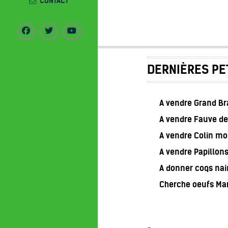
CONTACT
DERNIÈRES PE
A vendre Grand B
A vendre Fauve de
A vendre Colin m
A vendre Papillon
A donner coqs nai
Cherche oeufs Ma