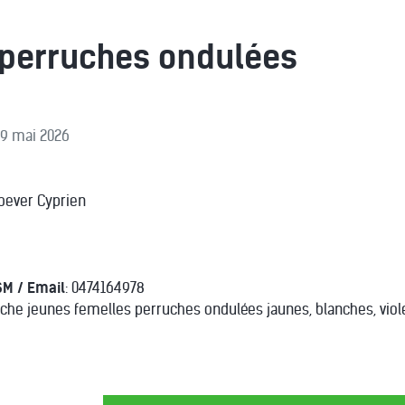
perruches ondulées
 19 mai 2026
nbever Cyprien
SM / Email
: 0474164978
rche jeunes femelles perruches ondulées jaunes, blanches, viole