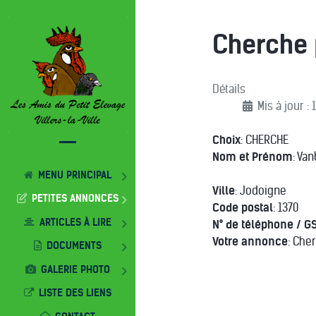
Cherche 
Détails
Mis à jour :
Choix
: CHERCHE
Nom et Prénom
: Va
MENU PRINCIPAL
Ville
: Jodoigne
PETITES ANNONCES
Code postal
: 1370
ARTICLES À LIRE
N° de téléphone / G
Votre annonce
: Che
DOCUMENTS
GALERIE PHOTO
LISTE DES LIENS