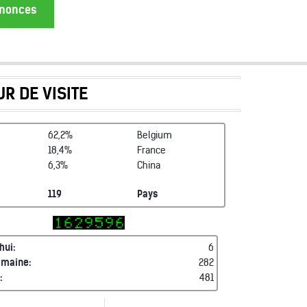
annonces
R DE VISITE
62,2%
Belgium
18,4%
France
6,3%
China
119
Pays
hui:
6
emaine:
282
:
481