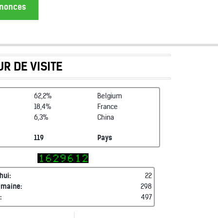
annonces
R DE VISITE
62,2%
Belgium
18,4%
France
6,3%
China
119
Pays
hui:
22
emaine:
298
:
497