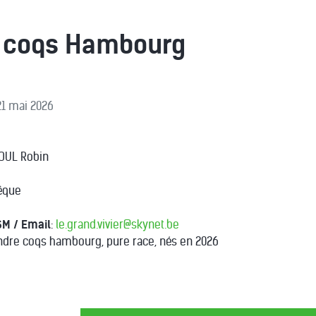
e coqs Hambourg
 21 mai 2026
TOUL Robin
vêque
SM / Email
:
le.grand.vivier@skynet.be
endre coqs hambourg, pure race, nés en 2026