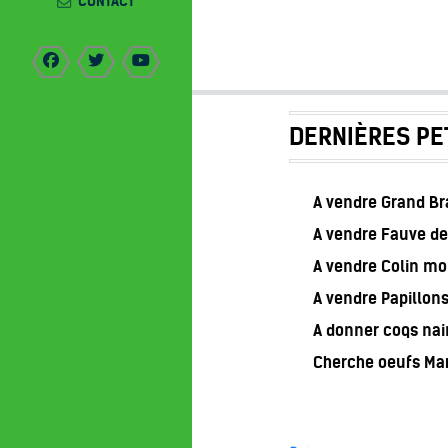
CONTACT
DERNIÈRES PE
A vendre Grand B
A vendre Fauve de
A vendre Colin m
A vendre Papillon
A donner coqs nai
Cherche oeufs Ma