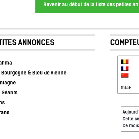
Revenir au début de la liste des petites 
TITES ANNONCES
COMPTEU
rahma
 Bourgogne & Bleu de Vienne
ontagne
Total:
s Géants
ns
rans
Aujourd'
Cette s
Ce mois