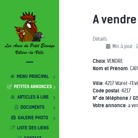
A vendr
Détails
Mis à jour :
Choix
: VENDRE
Nom et Prénom
: CA
MENU PRINCIPAL
Ville
: 4217 Waret-l'E
PETITES ANNONCES
Code postal
: 4217
ARTICLES À LIRE
N° de téléphone / G
Votre annonce
: a v
DOCUMENTS
GALERIE PHOTO
LISTE DES LIENS