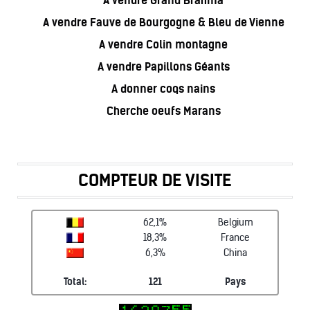
A vendre Grand Brahma
A vendre Fauve de Bourgogne & Bleu de Vienne
A vendre Colin montagne
A vendre Papillons Géants
A donner coqs nains
Cherche oeufs Marans
COMPTEUR DE VISITE
62,1%
Belgium
18,3%
France
6,3%
China
Total:
121
Pays