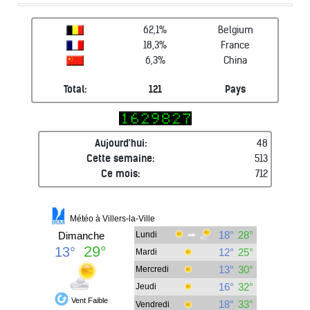
62,1%
Belgium
18,3%
France
6,3%
China
Total:
121
Pays
Aujourd'hui:
48
Cette semaine:
513
Ce mois:
712