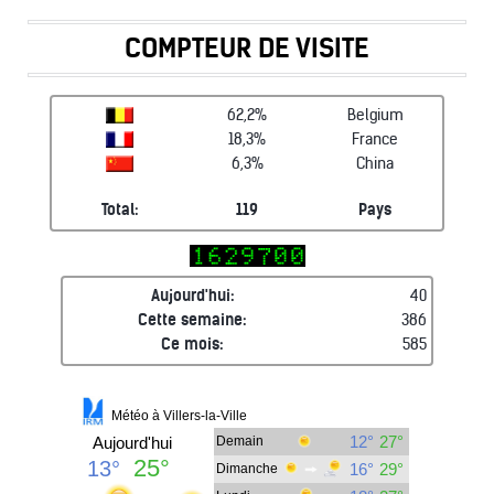
COMPTEUR DE VISITE
62,2%
Belgium
18,3%
France
6,3%
China
Total:
119
Pays
Aujourd'hui:
40
Cette semaine:
386
Ce mois:
585